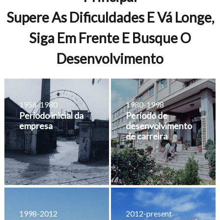
Supere As Dificuldades E Vá Longe,
Siga Em Frente E Busque O
Desenvolvimento
1956-1980
1980-1998
Período inicial da
Período de
empresa
desenvolvimento
de carreira
1998-2012
2012-present