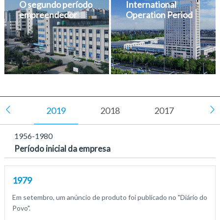
O segundo período
International
empreendedor
Operation Period
2019
2018
2017
20


1956-1980
Período inicial da empresa
1979
Em setembro, um anúncio de produto foi publicado no "Diário do
Povo".