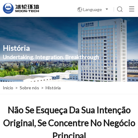
Language

História
Undertaking. Integration. Breakthrough
Início
>
Sobre nós
>
História
Não Se Esqueça Da Sua Intenção
Original, Se Concentre No Negócio
Principal