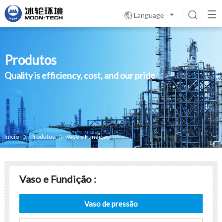
Language

Produtos
Quality is efficiency, cost, and our pride
Início
Produtos
Vaso e Fundição


Vaso e Fundição :
Vaso de pressão