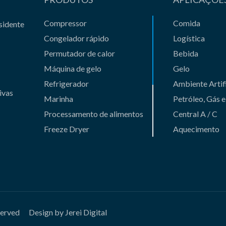
Compressor
Comida
sidente
Congelador rápido
Logística
Permutador de calor
Bebida
Máquina de gelo
Gelo
Refrigerador
Ambiente Artifi
ivas
Marinha
Petróleo, Gás 
Processamento de alimentos
Central A / C
Freeze Dryer
Aquecimento
Compressor de gás
Casting
Unidade de Absorção
Novos negócio
Vaso e Fundição
Produtos HVAC
Outros
served
Design by Jerei Digital
Produtos Inovadores