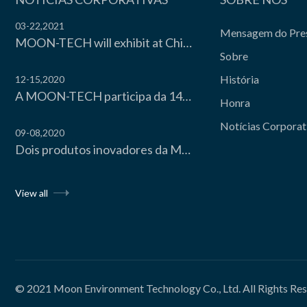
03-22,2021
Mensagem do Pre
MOON-TECH will exhibit at China Refrigeration Expo 2021
Sobre
História
12-15,2020
A MOON-TECH participa da 14ª Conferência Anual da Indústria da Cadeia de Frio da China 2020
Honra
Notícias Corporat
09-08,2020
Dois produtos inovadores da MOON-TECH passaram na avaliação científica e tecnológica
View all
© 2021
Moon Environment Technology Co., Ltd.
All Rights Re