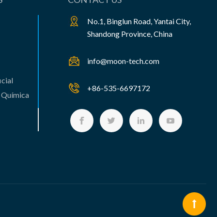
No.1, Binglun Road, Yantai City,
Shandong Province, China
info@moon-tech.com
cial
+86-535-6697172
e Química




s