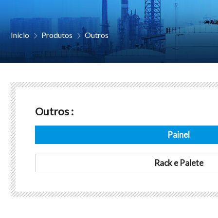
Início
Produtos
Outros


Outros :
Painel
Rack e Palete