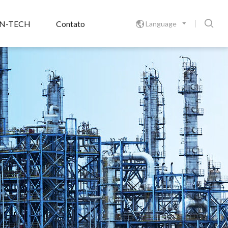

N-TECH
Contato
Language
